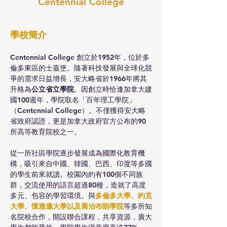
Centennial College
學校簡介
Centennial College 創立於1952年，位於多
倫多東區的士嘉堡。隨著科技發展與全球化競
爭的需求日益增長，安大略省於1966年將其
升格為
公立省立學院
。因創立時恰逢加拿大建
國100週年，學院取名「百年理工學院」
（Centennial College）。不僅獲得安大略
省政府認證，更是加拿大政府官方公布的90
所高等教育院校之一。
從一所社區學院逐步發展成為國際化教育機
構，吸引來自中國、韓國、巴西、印度等多國
的學生前來就讀。校園內約有100個不同族
群，交流使用的語言超過80種，造就了高度
多元、包容的學習環境。與
多倫多大學、約克
大學、懷雅遜大學以及喬治布朗學院
等多所知
名院校合作，開設聯合課程，共享資源，廣大