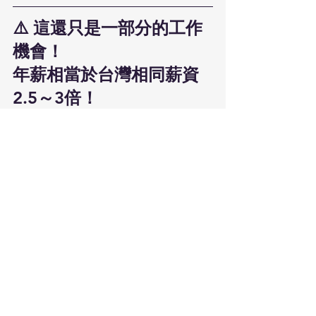
⚠️ 這還只是一部分的工作
機會！
年薪相當於台灣相同薪資
2.5～3倍！
加拿大在地薪資（年薪）：
一名健康護理約為 $66,513 CAD 
(資料由SELC網站提供
📎：SELC 
College 網站
）
然今年已額滿，但 
下一輪名額將在明年
開放
—— 
現在正是提早規劃的最佳時機！
選