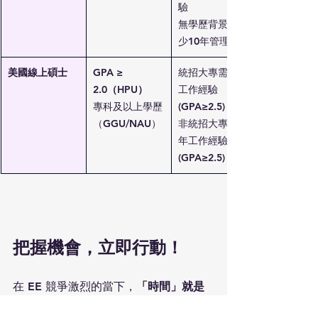
驗
無學歷背景需至
少10年管理經驗
美國線上碩士
GPA 
≥ 
統招大專需3年
2.0（HPU）
工作經驗 
專科及以上學歷
(GPA
≥2.5
) 
（GGU/NAU）
非統招大專需5
年工作經驗 
(GPA
≥2.5
) 
把握機會，立即行動！
在 EE 競爭激烈的當下，
「時間」就是
最大的分數資本
。通過這些快速、靈活