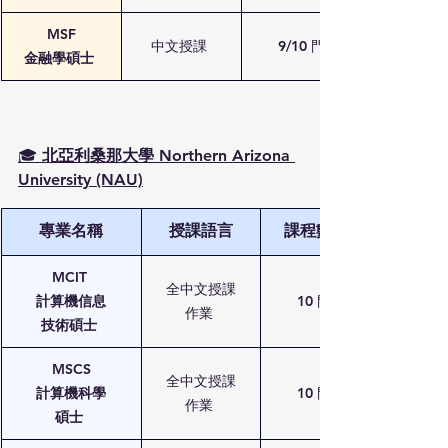
MSF
中文授課 
9/10 門
金融學碩士
🎓
 北亞利桑那大學 Northern Arizona 
University (NAU)
專業名稱
授課語言
課程數量
MCIT 
全中文授課
計算機信息
10 門 
作業 
技術碩士
MSCS
全中文授課
計算機科學
10 門 
作業 
碩士