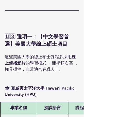
🇺🇸 選項一：【中文學習首
選】美國大學線上碩士項目
這些美國大學的線上碩士課程多採用
線
上錄播影片
的學習模式 ，開學頻次高 ，
極具彈性，非常適合在職人士。
🎓
 夏威夷太平洋大學 Hawai'i Pacific 
University (HPU)
專業名稱
授課語言
課程數量