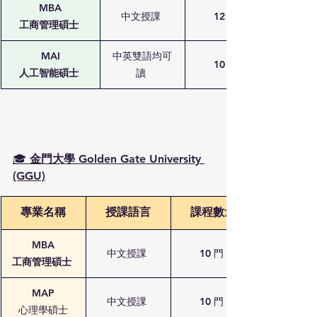
MBA
中文授課 
12 門 
工商管理碩士
MAI
中英雙語均可
10 門 
人工智能碩士
讀 
🎓
 金門大學 Golden Gate University 
(GGU)
專業名稱
授課語言
課程數量
MBA
中文授課 
10 門 
工商管理碩士
MAP
中文授課 
10 門 
心理學碩士