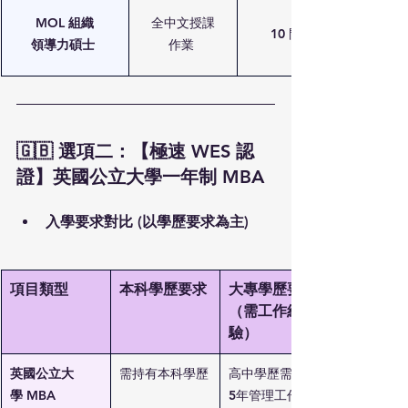
MOL 組織
全中文授課
10 門 
領導力碩士
作業 
🇬🇧 選項二：【極速 WES 認
證】英國公立大學一年制 MBA
入學要求對比 (以學歷要求為主)
項目類型
本科學歷要求
大專學歷要求
（需工作經
驗）
英國公立大
需持有本科學歷
高中學歷需至少
學 MBA
5年管理工作經