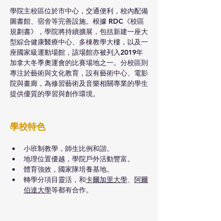
學院主校區位於市中心，交通便利，校內配備
圖書館、宿舍等完善設施。根據 RDC《校區
規劃書》，學院將持續擴展，包括新建一座大
型綜合健康醫療中心、多棟教學大樓，以及一
座國家級運動場館，該場館亦被列入2019年
加拿大冬季奧運會的比賽場地之一。分校區則
專注於藝術與文化教育，設有藝術中心、電影
院與畫廊，為修習藝術及音樂相關專業的學生
提供優質的學習與創作環境。
學校特色
小班制教學，師生比例和諧。
地理位置優越，學院戶外活動豐富。
體育強效，國家隊培養基地。
轉學分項目靈活，和
卡爾加里大學
、
阿爾
伯達大學
等都有合作。