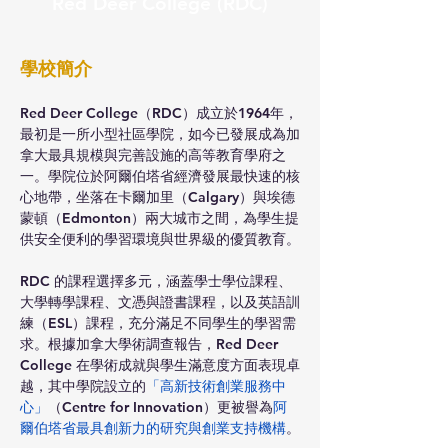
Red Deer College (RDC)
學校簡介
Red Deer College（RDC）成立於1964年，
最初是一所小型社區學院，如今已發展成為加
拿大最具規模與完善設施的高等教育學府之
一。學院位於阿爾伯塔省經濟發展最快速的核
心地帶，坐落在卡爾加里（Calgary）與埃德
蒙頓（Edmonton）兩大城市之間，為學生提
供安全便利的學習環境與世界級的優質教育。
RDC 的課程選擇多元，涵蓋學士學位課程、
大學轉學課程、文憑與證書課程，以及英語訓
練（ESL）課程，充分滿足不同學生的學習需
求。根據加拿大學術調查報告，Red Deer 
College 在學術成就與學生滿意度方面表現卓
越，其中學院設立的
「高新技術創業服務中
心」
（Centre for Innovation）更被譽為
阿
爾伯塔省最具創新力的研究與創業支持機構
。