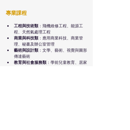
專業課程
工程與技術類
：飛機維修工程、能源工
程、天然氣處理工程
商業與科技類
：應用商業科技、商業管
理、秘書及辦公室管理
藝術與設計類
：文學、藝術、視覺與圖形
傳達藝術
教育與社會服務類
：學前兒童教育、居家
護理與家庭支援、社會服務工作者
酒店與旅遊類
：旅遊及酒店服務、專業廚
師課程
大學轉學課程
：第一及第二年大學轉讀課
程
土地與資源管理類
：土地及資源管理
Other colleges