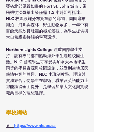
Northern Lights College 位於不列顛哥倫比
亞省北部風景如畫的 Fort St. John 城市，乘
飛機從溫哥華出發僅需 1.5 小時即可抵達。
NLC 校園設施分布於寧靜的鄉間，周圍遍布
湖泊、河川與森林，野生動物眾多，一年中有
百餘天能欣賞壯麗的極光景觀，為學生提供與
大自然親密接觸的學習環境。
Northern Lights College 注重國際學生支
持，設有專門部門協助海外學生適應校園生
活。NLC 國際學生可享受與加拿大本地學生
同等的學習資源與校園設施，並受到當地居民
熱情好客的歡迎。NLC 小班制教學、理論與
實務結合，使學生在學術、職業及英語能力上
都能獲得全面提升，是學習加拿大文化與實現
職業目標的理想選擇。
學校網站
📎：
https://www.nlc.bc.ca