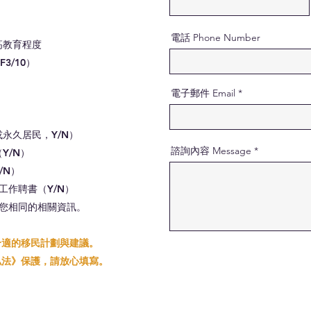
電話 Phone Number
高教育程度
3/10）
電子郵件 Email
或永久居民，Y/N）
諮詢內容 Message
Y/N）
/N）
工作聘書（Y/N）
與您相同的相關資訊。
合適的移民計劃與建議。
私法》保護，請放心填寫。